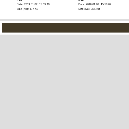
Date: 2019.01.02. 15:59:40
Date: 2019.01.02. 15:58:02
Size (KB): 477 KB
Size (KB): 324 KB