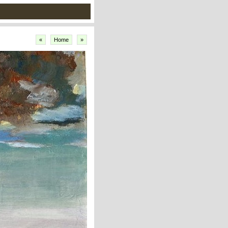
«
Home
»