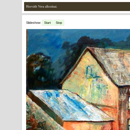
Horváth Vera alkotásai.
Slideshow:
Start
Stop