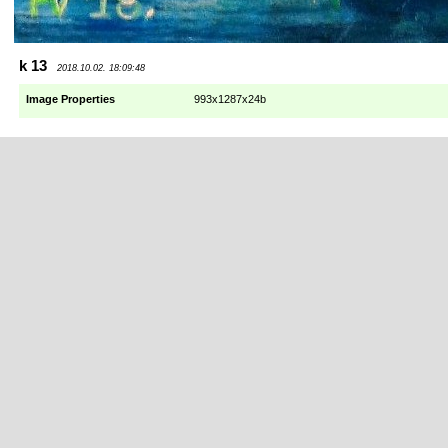
k 13
2018.10.02. 18:09:48
Image Properties
993x1287x24b