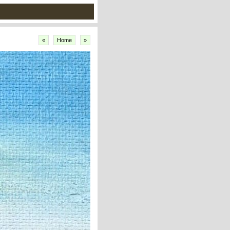
«
Home
»