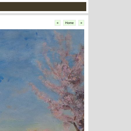
«
Home
»