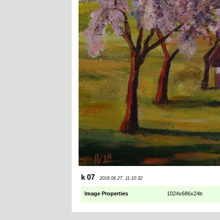
k 07
2018.06.27. 11:10:32
Image Properties
1024x686x24b