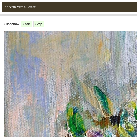
Horváth Vera alkotásai.
Slideshow:
Start
Stop