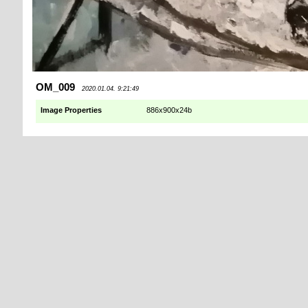
OM_009
2020.01.04. 9:21:49
Image Properties
886x900x24b