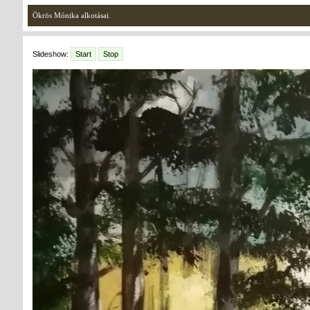
Ökrös Mónika alkotásai.
Slideshow:
Start
Stop