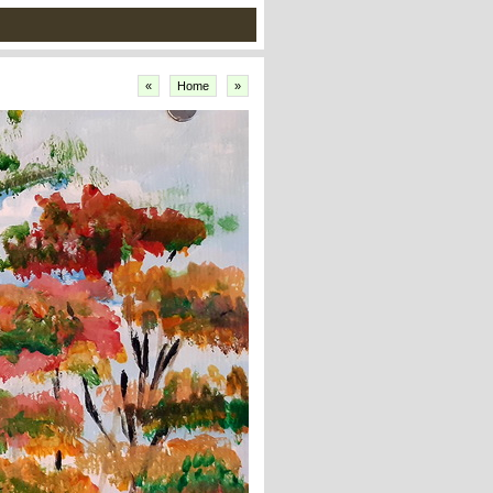
«
Home
»