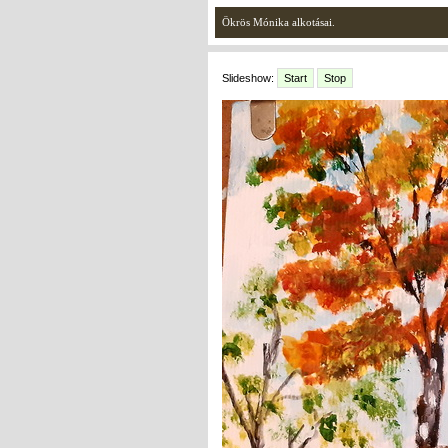
Ökrös Mónika alkotásai.
Slideshow:
Start
Stop