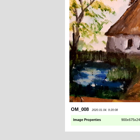
OM_008
2020.01.04. 9:20:08
Image Properties
900x675x24