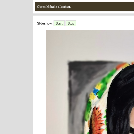
Ökrös Mónika alkotásai.
Slideshow:
Start
Stop