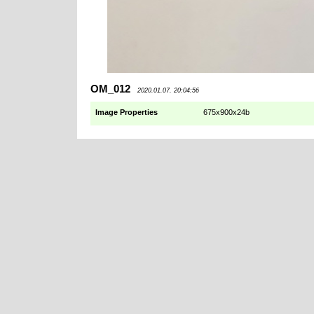
OM_012
2020.01.07. 20:04:56
Image Properties
675x900x24b