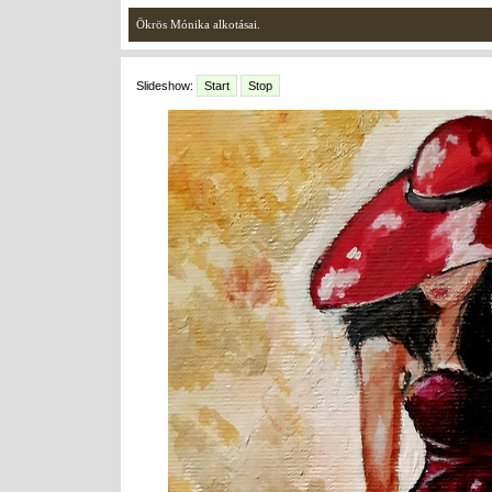
Ökrös Mónika alkotásai.
Slideshow:
Start
Stop