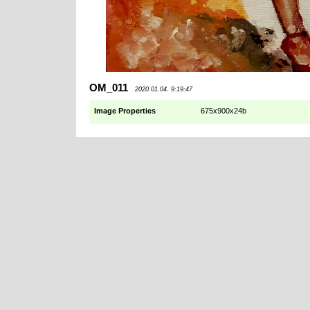
OM_011
2020.01.04. 9:19:47
Image Properties
675x900x24b