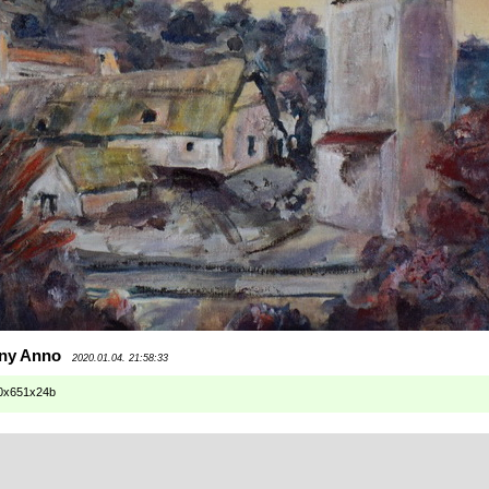
ony Anno
2020.01.04. 21:58:33
0x651x24b