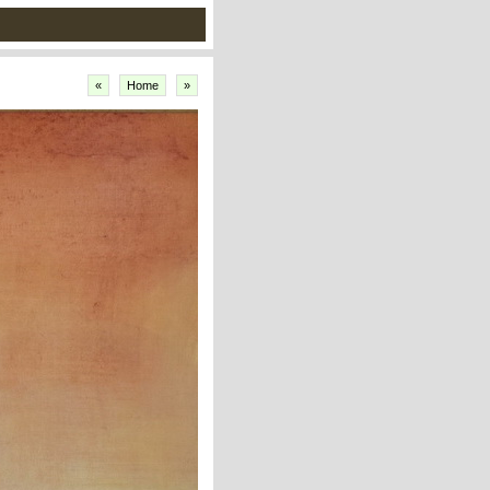
«
Home
»