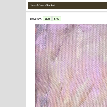
Horváth Vera alkotásai.
Slideshow:
Start
Stop