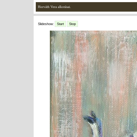
Horváth Vera alkotásai.
Slideshow:
Start
Stop