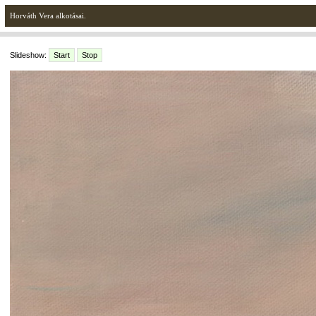
Horváth Vera alkotásai.
Slideshow:
Start
Stop