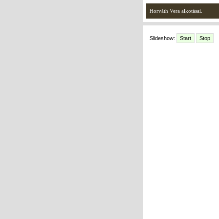
Horváth Vera alkotásai.
Slideshow:
Start
Stop