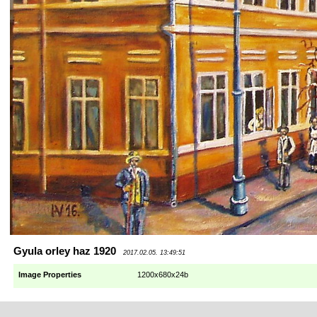
Gyula orley haz 1920
2017.02.05. 13:49:51
Image Properties
1200x680x24b