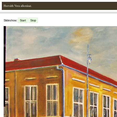
Horváth Vera alkotásai.
Slideshow:
Start
Stop