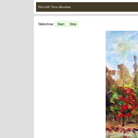
Horváth Vera alkotásai.
Slideshow:
Start
Stop