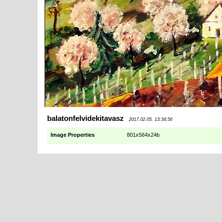
balatonfelvidekitavasz
2017.02.05. 13:34:56
Image Properties
801x564x24b