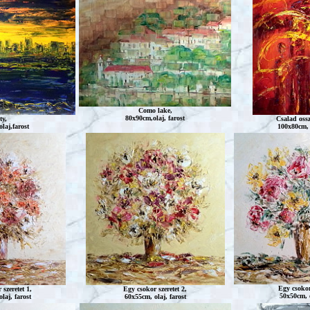
Como
lake,
80x90cm,olaj, farost
ty,
Csalad
ossz
laj,farost
100x80cm, o
Egy csokor 
szeretet 1,
Egy csokor szeretet 2,
50x50cm, o
laj, farost
60x55cm, olaj, farost