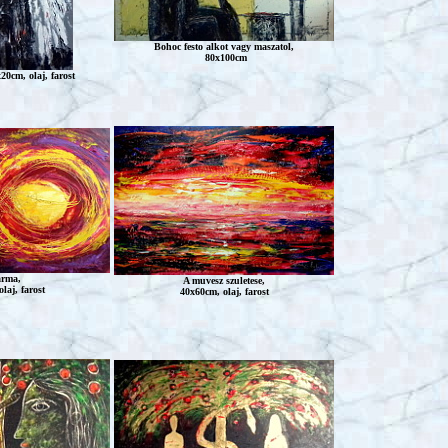
Bohoc
festo alkot vagy maszatol,
80x100cm
20cm, olaj, farost
rma,
A muvesz szuletese,
laj, farost
40x60cm, olaj, farost