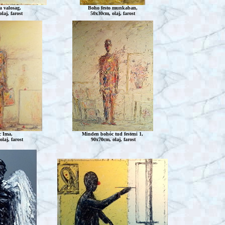
a valosag,
Boho
festo munkaban,
laj, farost
50x30cm, olaj, farost
c
Ima,
Minden bohóc tud festeni 1,
laj, farost
90x70cm, olaj, farost