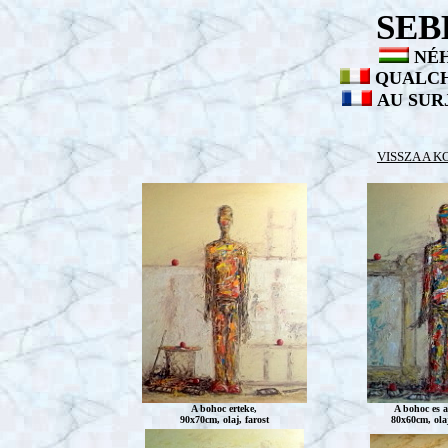
SEB
NÉ
QUALCH
AU SUR
VISSZA A 
A bohoc erteke,
A bohoc es a
90x70cm, olaj, farost
80x60cm, olaj