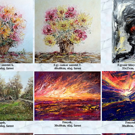
szeretet 6,
Egy csokor szeretet 7,
Egyszer felny
laj, farost
40x40cm, olaj, farost
35x25cm, o
Fenyek
,
agok
,
Fenyro
30x40cm, olaj, farost
laj, farost
30x40cm, o