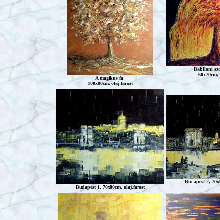
Babiloni sz
60x70cm, o
A magikus fa,
100x80cm, olaj farost
Budapest 2, 70x9
Budapest 1, 70x80cm, olaj,farost