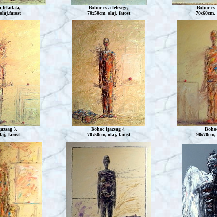
a feladata,
Bohoc
es a felesege,
Bohoc
es 
laj,farost
70x50cm, olaj, farost
70x60cm, o
azsag 3,
Bohoc
igazsag 4,
Boho
aj, farost
70x50cm, olaj, farost
90x70cm, o