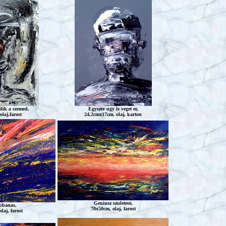
ilik a szemed,
Egyszer ugy is veget er,
laj,farost
24,2cmx17cm, olaj, karton
Geniusz
szuletese,
bbanas
,
70x50cm, olaj, farost
laj, farost