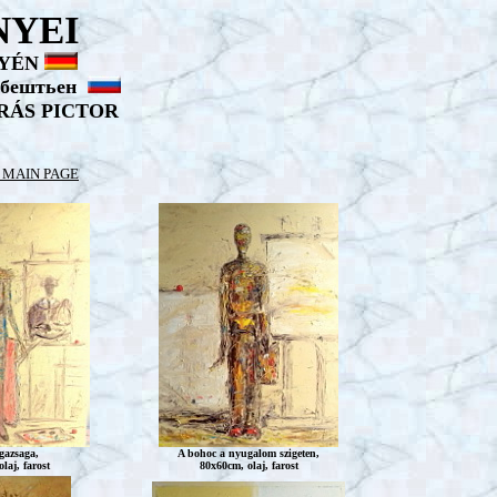
NYEI
TYÉN
бештьен
RÁS PICTOR
 MAIN PAGE
igazsaga,
A bohoc a nyugalom szigeten,
laj, farost
80x60cm, olaj, farost