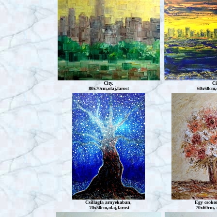
City,
Ci
80x70cm,olaj,farost
60x60cm,o
Csillagfa arnyekaban,
Egy csokor 
70x50cm,olaj,farost
70x60cm, o