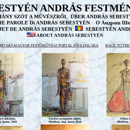
ESTYÉN ANDRÁS FESTMÉ
HÁNY SZÓT A MŰVÉSZRŐL
ÜBER ANDRÁS SEBES
E PAROLE Di ANDRÁS SEBESTYÉN
О
Андраш Ше
JET DE ANDRÁS SEBESTYÉN
SEBESTYÉN AND
ABOUT ANDRÁS SEBESTYÉN
KORTÁRS MAGYAR FESTŐMŰVÉSZ PORTÁL FŐOLDALÁRA
BACK TO THE
z o alkotasa,
A bohoc nyugalom szigete,
A festo 
, farost, 2018
80x60cm, olaj, farost,2018
80x60cm, o