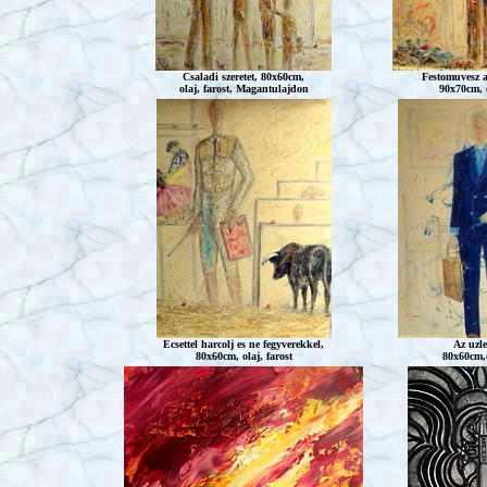
Csaladi
szeretet, 80x60cm,
Festomuvesz
a
olaj, farost, Magantulajdon
90x70cm, o
Ecsettel harcolj es ne fegyverekkel,
Az uzle
80x60cm, olaj, farost
80x60cm,o