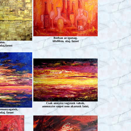
Borban az igazsag,
60x80cm, olaj, farost
ton,
laj,farost
Csak annyira vagyunk vakok,
amennyire szepet nem akarunk latni,
zemanyagaink,
laj, farost