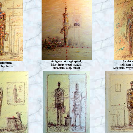
Az igazadat megkaptad,
Az elet 
orulottem,
Most hogy erzed magad,
szinesen ke
laj, farost
90x70cm, olaj, farost
50x30cm, vegye