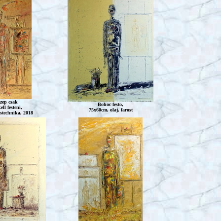
szep csak
Bohoc
festo,
ll festeni,
75x60cm, olaj, farost
stechnika, 2018