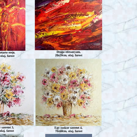
Draga
edesanyam,
etarto ereje,
20x20cm, olaj, farost
laj, farost
szeretet 3,
Egy csokor szeretet 4,
laj, farost
70x60cm, olaj, farost