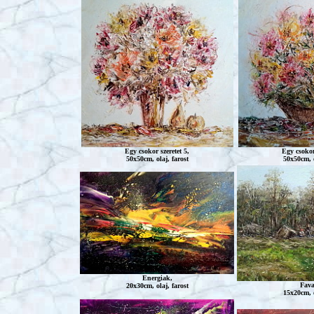
Egy csokor szeretet 5,
Egy csokor 
50x50cm, olaj, farost
50x50cm, o
Energiak
,
Fav
20x30cm, olaj, farost
15x20cm, o