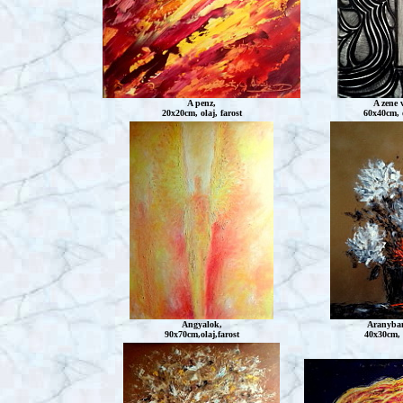
A penz,
A zene v
20x20cm, olaj, farost
60x40cm, o
Angyalok,
Aranyban
90x70cm,olaj,farost
40x30cm, o