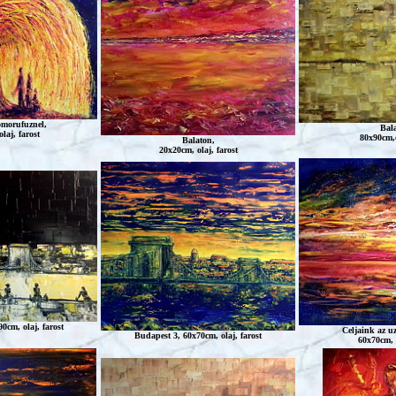
omorufuznel,
Bala
laj, farost
80x90cm,o
Balaton,
20x20cm, olaj, farost
0cm, olaj, farost
Celjaink
az u
Budapest 3, 60x70cm, olaj, farost
60x70cm, o