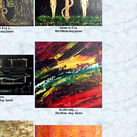
Adam es Eva.
 Eva 2,
80x100cm,olaj,farost
laj,farost
aro
,
aj, farost
Az elet szep....,
20x20cm, olaj, farost