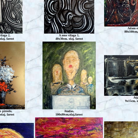
Adam es
80x100cm,o
ilaga 2,
A zene vilaga 1,
laj, farost
40x30cm, olaj, farost
Atj
9x15cm, ol
 piroslo,
Atadas
,
laj, farost
100x80cm,olaj,farost