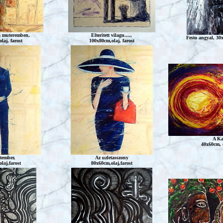
 muteremben,
Elteritett
vilagu....,
Festo
angyal, 30x
laj, farost
100x80cm,olaj, farost
A Ka
40x60cm, o
tember,
Az uzletasszony
laj,farost
80x60cm,olaj,farost