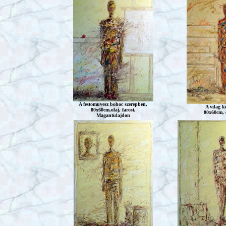
A festomuvesz bohoc szerepben,
A vilag k
80x60cm,olaj, farost,
80x60cm, o
Magantulajdon