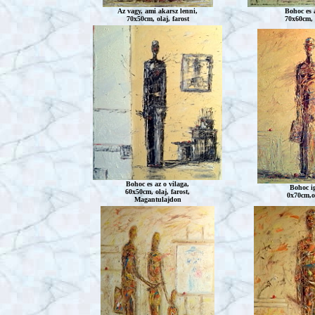
Az vagy, ami akarsz lenni,
Bohoc
es 
70x50cm, olaj, farost
70x60cm, o
Bohoc
es az o vilaga,
Bohoc
ig
60x50cm, olaj, farost,
0x70cm,ol
Magantulajdon