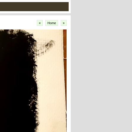
«
Home
»