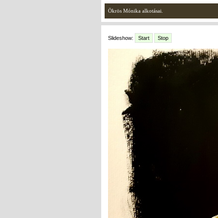
Ökrös Mónika alkotásai.
Slideshow:
Start
Stop