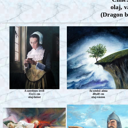
olaj, 
(Dragon b
A szerelmes levél
Az utolsó alma
35x55 cm
40x40 cm
olaj-farost
olaj-vászon