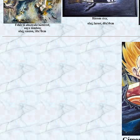
Három cica;
olaj, farost, 40x50cm
Fehér ló absztrakt háttérrel,
onyx tömbön;
olaj, vászon, 58x78cm
Címe: