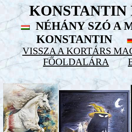
KONSTANTIN 
NÉHÁNY SZÓ A 
KONSTANTIN
VISSZA A KORTÁRS M
FŐOLDALÁRA