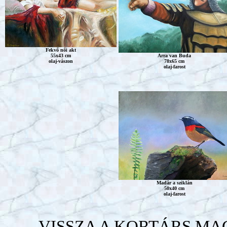
Fekvő női akt
55x43 cm
Arra van Buda
olaj-vászon
78x65 cm
olaj-farost
Madár a sziklán
50x40 cm
olaj-farost
VISSZA A KORTÁRS M