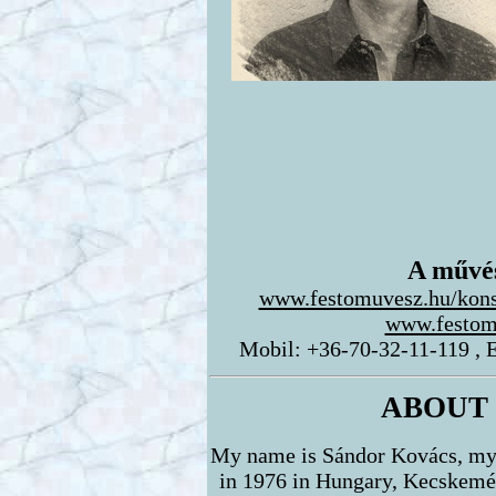
A művés
www.festomuvesz.hu/kons
www.festom
Mobil: +36-70-32-11-119 , 
ABOUT
My name is Sándor Kovács, my a
in 1976 in Hungary, Kecskemét 