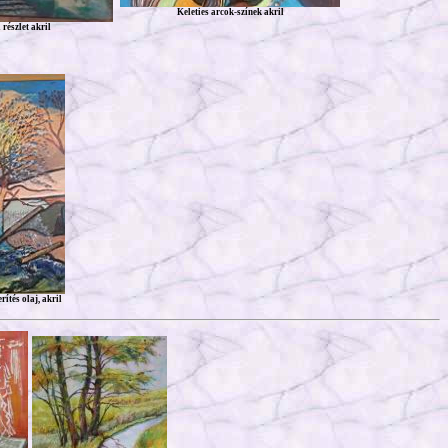
Keleties arcok-színek akril
 részlet akril
ítés olaj, akril