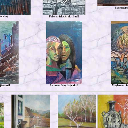
Szentendrei
a olaj
Fehéren-feketén akrill-toll
ján akril
A szomorúság bája akril
Megbontott ker