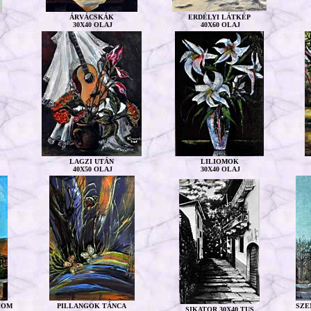
ÁRVÁCSKÁK
ERDÉLYI LÁTKÉP
30X40 OLAJ
40X60 OLAJ
LAGZI UTÁN
LILIOMOK
40X50 OLAJ
30X40 OLAJ
LOM
PILLANGOK TÁNCA
SZE
SIKATOR 30X40 TUS