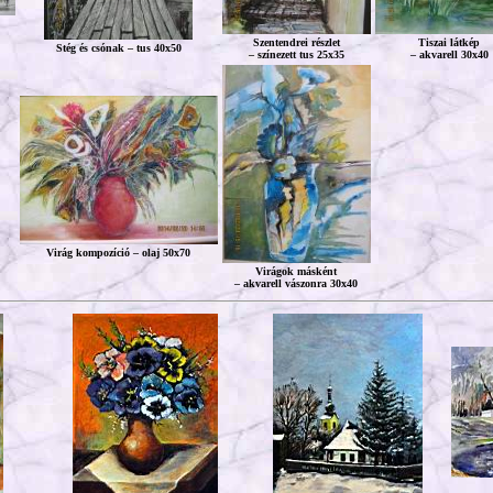
Szentendrei részlet
Tiszai látkép
Stég és csónak – tus 40x50
– színezett tus 25x35
– akvarell 30x40
Virág kompozíció – olaj 50x70
Virágok másként
– akvarell vászonra 30x40