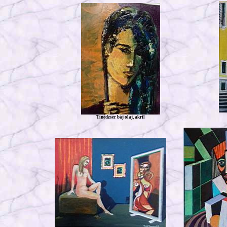
Tinédzser báj olaj, akril