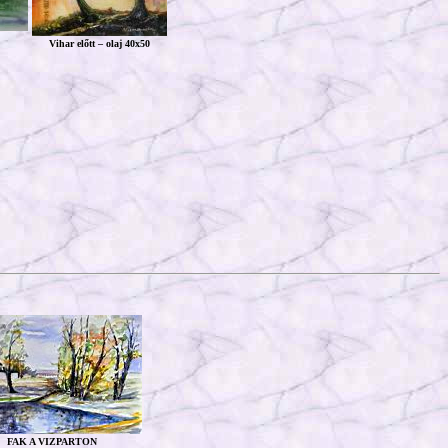
Vihar előtt – olaj 40x50
FAK A VIZPARTON