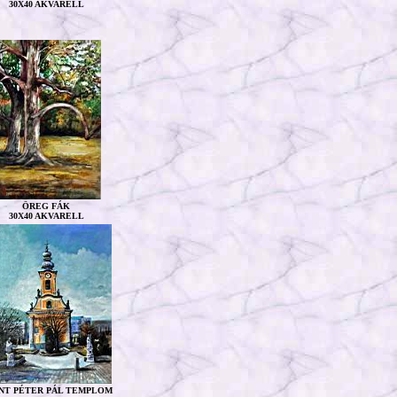
30X40 AKVARELL
ÖREG FÁK
30X40 AKVARELL
NT PÉTER PÁL TEMPLOM