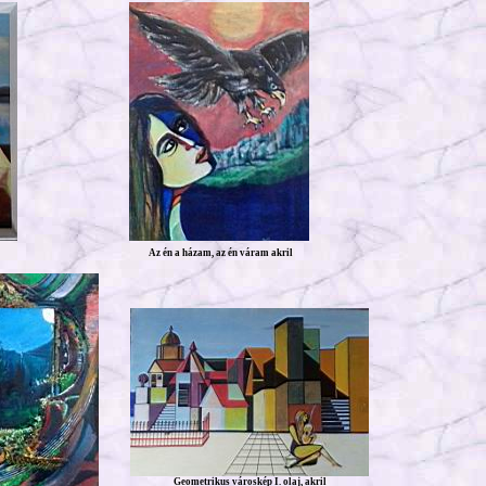
Az én a házam, az én váram akril
Geometrikus városkép I. olaj, akril