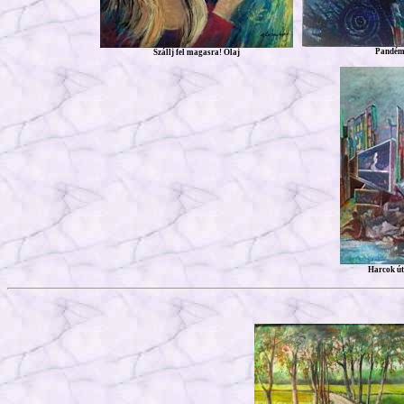
Pandémi
Szállj fel magasra! Olaj
Harcok út