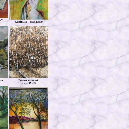
a”
Kánikula – olaj 40x70
lna
Pontok és foltok
– tus 35x45