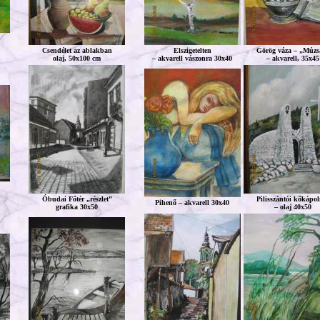
Csendélet az ablakban
Elszigetelten
Görög váza – „Múzs
olaj, 50x100 cm
– akvarell vászonra 30x40
– akvarell, 35x45
Óbudai Főtér „részlet”
Pilisszántói kőkápo
Pihenő – akvarell 30x40
grafika 30x50
– olaj 40x50