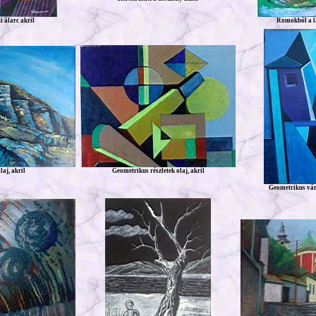
 álarc akril
Romokból a lá
laj, akril
Geometrikus részletek olaj, akril
Geometrikus váro