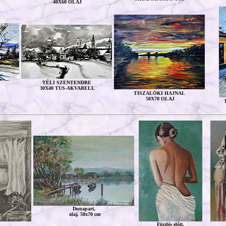
40X60 OLAJ
TÉLI SZENTENDRE
30X40 TUS-AKVARELL
TISZALÖKI HAJNAL
50X70 OLAJ
Dunapart,
olaj, 50x70 cm
Fürdés előtt,