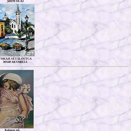
50X70 OLAJ
TOKAJI SÉTÁLÓUTCA
30X40 AKVARELL
Kalapos nő,