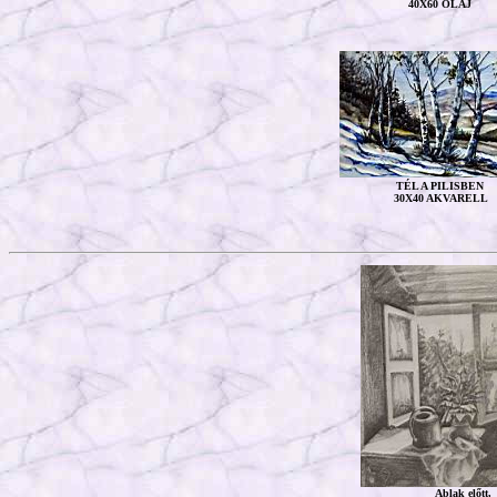
40X60 OLAJ
TÉL A PILISBEN
30X40 AKVARELL
Ablak előtt,