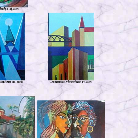
tkép olaj, akril
srészlet III. akril
Geometrikus városrészlet IV. akril