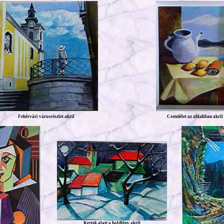
Fehérvári városrészlet akril
Csendélet az ablakban akril
Kertek alatt a holdfény akril