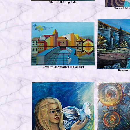
Picasso! Hol vagy? olaj
Dobozok közti
Geometrikus városkép II. olaj, akril
Kőfejtők o