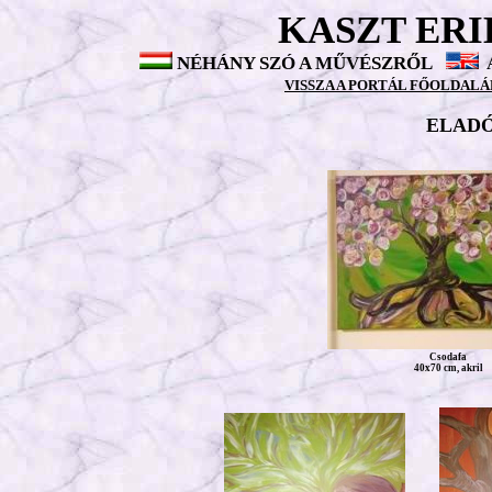
KASZT ERI
NÉHÁNY SZÓ A MŰVÉSZRŐL
VISSZA A PORTÁL FŐOLDAL
ELADÓ
Csodafa
40x70 cm, akril