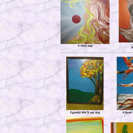
A vérző nap
5
Egyedül 60x70 cm, olaj
A fáraó 