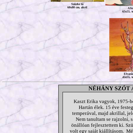
Szürke ló
60x80 cm, akril
A b
65x55, 
Elvará
45x55, 
NÉHÁNY SZÓT 
Kaszt Erika vagyok, 1975-be
Hartán élek. 15 éve feste
temperával, majd akrillal, jel
Nem tanultam se rajzolni, s
önállóan fejlesztettem ki. S
volt egy saját kiállításom. M