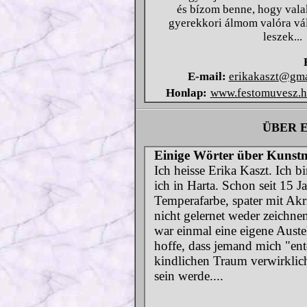
és bízom benne, hogy valak
gyerekkori álmom valóra váli
leszek...
E-mail:
erikakaszt@gma
Honlap:
www.festomuvesz.h
ÜBER 
Einige Wörter über Kunstm
Ich heisse Erika Kaszt. Ich 
ich in Harta. Schon seit 15 
Temperafarbe, spater mit Akri
nicht gelernet weder zeichn
war einmal eine eigene Aust
hoffe, dass jemand mich "en
kindlichen Traum verwirklich
sein werde....