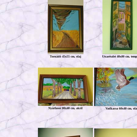
Tornádó 45x55 cm, olaj
Utcarészlet 40x80 cm, tem
Nyárfasor 80x40 cm, akril
Vadkacsa 60x40 cm, ola