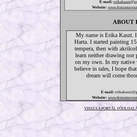
E-mail:
erikakaszt@g
Website:
www.festomuvesz.
ABOUT 
My name is Erika Kaszt. I 
Harta. I started painting 15
tempera, then with akrilco
learn neither drawing nor 
on my own. In my native vi
believe in tales, I hope t
dream will come thron
E-mail:
erikakaszt@
Website:
www.festomuvesz.
VISSZA A PORTÁL FŐOLDAL