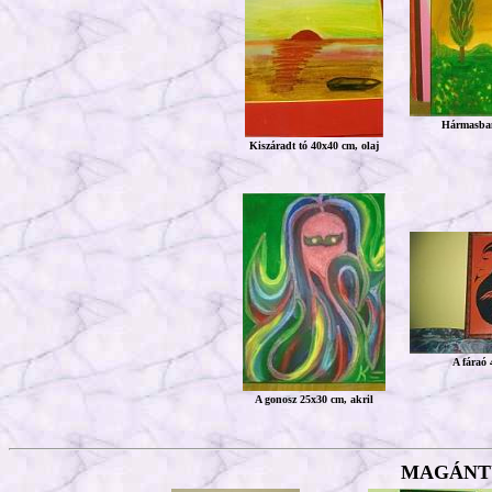
Hármasban
Kiszáradt tó 40x40 cm, olaj
A fáraó 
A gonosz 25x30 cm, akril
MAGÁNT