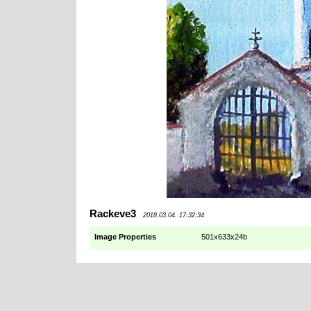
Rackeve3
2018.03.04. 17:32:34
Image Properties
501x633x24b