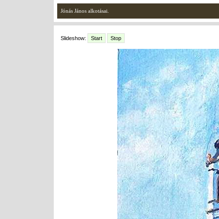
Jónás János alkotásai.
Slideshow:
Start
Stop