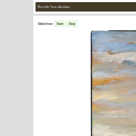
Horváth Vera alkotásai.
Slideshow:
Start
Stop