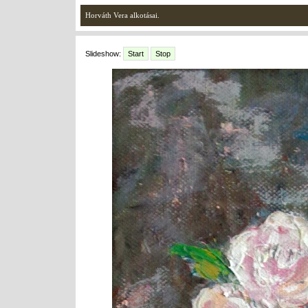
Horváth Vera alkotásai.
Slideshow:
Start
Stop