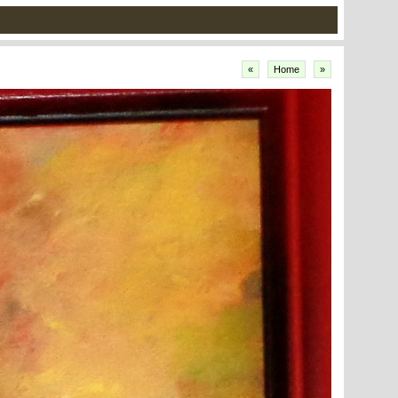
«
Home
»