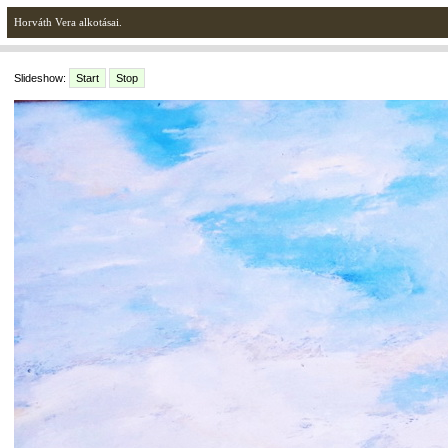
Horváth Vera alkotásai.
Slideshow:
Start
Stop