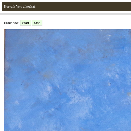
Horváth Vera alkotásai.
Slideshow:
Start
Stop