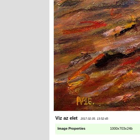
Viz az elet
2017.02.05. 13:52:45
Image Properties
1000x703x24b