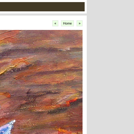
«
Home
»