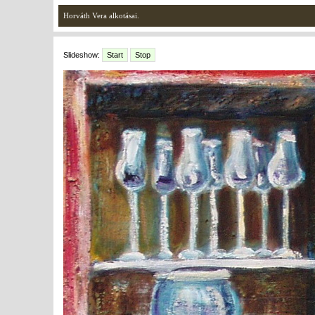
Horváth Vera alkotásai.
Slideshow:
Start
Stop