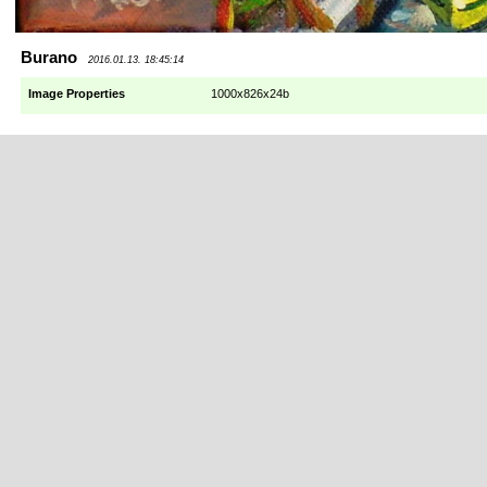
Burano
2016.01.13. 18:45:14
Image Properties
1000x826x24b