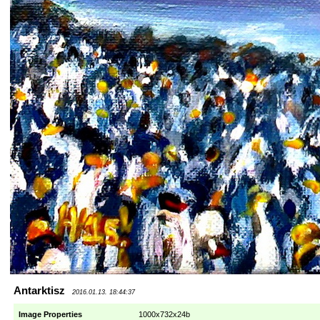
Antarktisz
2016.01.13. 18:44:37
Image Properties
1000x732x24b