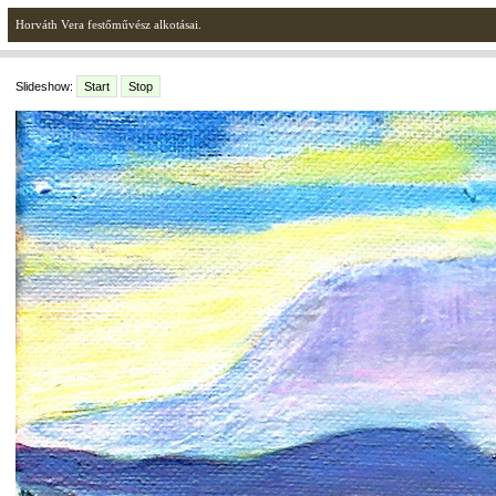
Horváth Vera festőművész alkotásai.
Slideshow:
Start
Stop