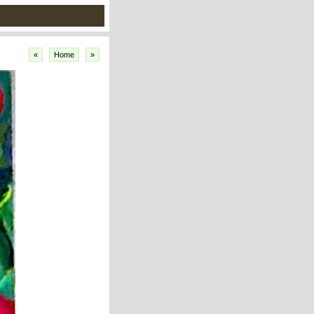
«
Home
»