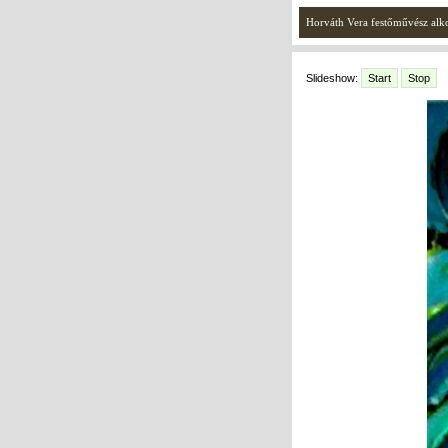
Horváth Vera festőművész alko
Slideshow:
Start
Stop