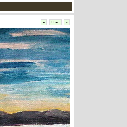
«
Home
»