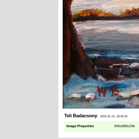
Teli Badacsony
2016.01.13. 18:49:32
Image Properties
940x698x24b