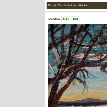
Horváth Vera festőművész alkotásai.
Slideshow:
Start
Stop