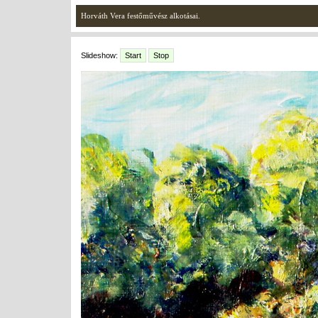
Horváth Vera festőművész alkotásai.
Slideshow:
Start
Stop