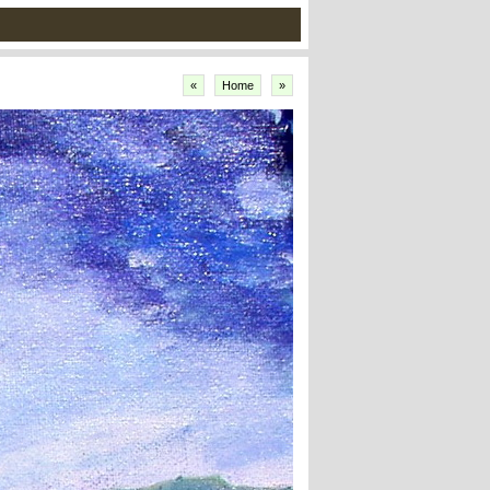
«
Home
»