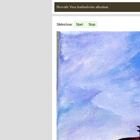
Horváth Vera festőművész alkotásai.
Slideshow:
Start
Stop