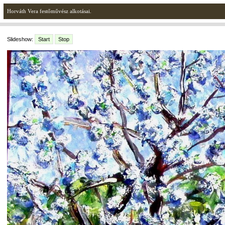
Horváth Vera festőművész alkotásai.
Slideshow:
Start
Stop