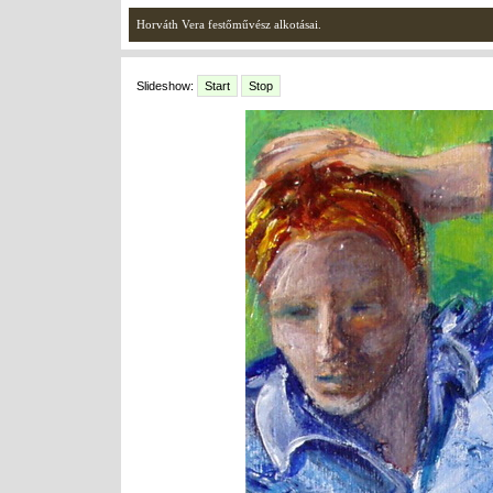
Horváth Vera festőművész alkotásai.
Slideshow:
Start
Stop